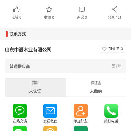
点赞
0
收藏
0
评论
0
分享
121
联系方式
加关注
0
山东中豪木业有限公司
第1年
普通供应商
资料
保证金
未认证
未缴纳
在线交谈
发送私信
添加好友
拨打电话