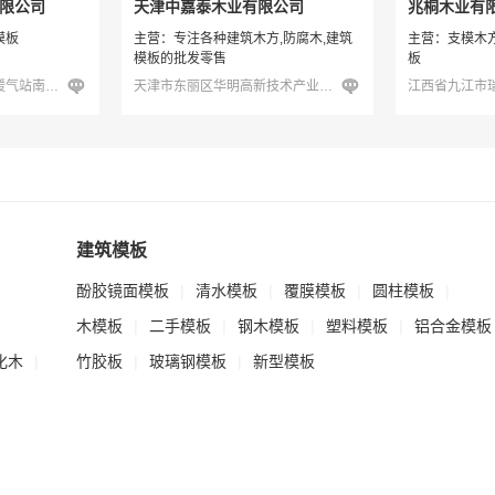
限公司
天津中嘉泰木业有限公司
兆桐木业有
模板
主营：专注各种建筑木方,防腐木,建筑
主营：支模木
模板的批发零售
板
天津市东丽区金钟街道暖气站南侧（1号库-12号）
天津市东丽区华明高新技术产业园区华丰路6号A座2-5893室
建筑模板
酚胶镜面模板
|
清水模板
|
覆膜模板
|
圆柱模板
|
木模板
|
二手模板
|
钢木模板
|
塑料模板
|
铝合金模板
化木
|
竹胶板
|
玻璃钢模板
|
新型模板