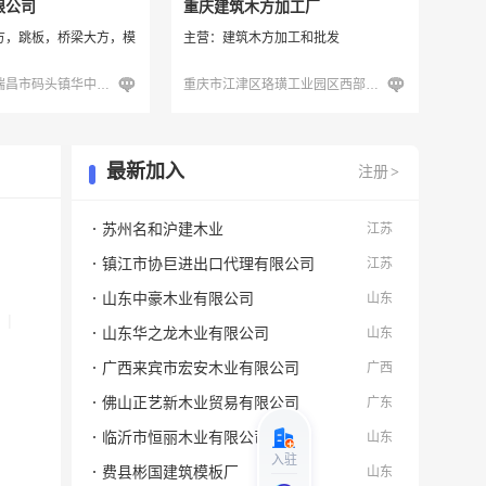
限公司
重庆建筑木方加工厂
方，跳板，桥梁大方，模
主营：建筑木方加工和批发
江西省九江市瑞昌市码头镇华中一区
重庆市江津区珞璜工业园区西部物流188号库
最新加入
注册
>
苏州名和沪建木业
江苏
镇江市协巨进出口代理有限公司
江苏
山东中豪木业有限公司
山东
|
山东华之龙木业有限公司
山东
广西来宾市宏安木业有限公司
广西
佛山正艺新木业贸易有限公司
广东
临沂市恒丽木业有限公司
山东
入驻
费县彬国建筑模板厂
山东