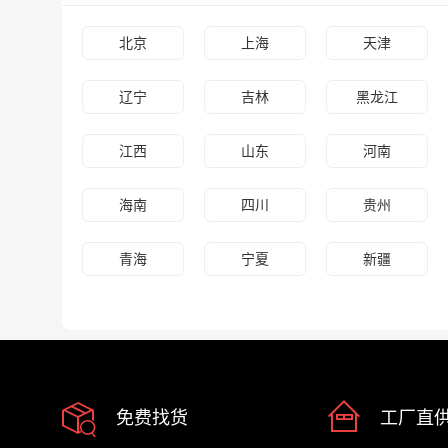
北京
上海
天津
辽宁
吉林
黑龙江
江西
山东
河南
海南
四川
贵州
青海
宁夏
新疆
免费找货
工厂直