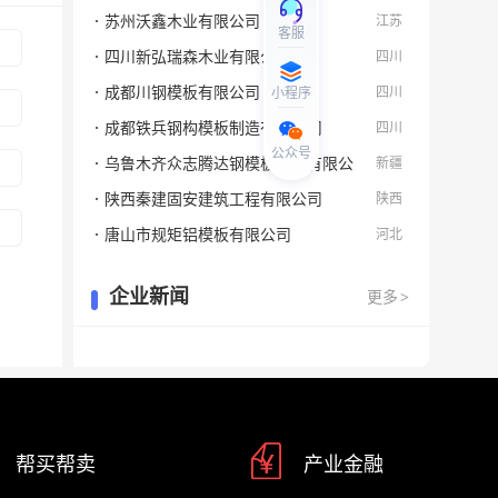
苏州沃鑫木业有限公司
江苏
客服
四川新弘瑞森木业有限公司
四川
成都川钢模板有限公司
四川
小程序
成都铁兵钢构模板制造有限公司
四川
公众号
乌鲁木齐众志腾达钢模板制造有限公
新疆
司
陕西秦建固安建筑工程有限公司
陕西
唐山市规矩铝模板有限公司
河北
企业新闻
更多
>
帮买帮卖
产业金融