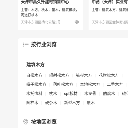
天津市昌久升建材销售中心
中莆（天津）实业有
主营：木方，枕木，垫木，建筑模板，
主营：建筑木方、建筑
河道打桩木
天津市东丽区杨北公路1号
按行业浏览
建筑木方
白松木方
|
辐射松木方
|
铁杉木方
|
花旗松木方
|
樟子松木方
|
落叶松木方
|
本地松木方
|
二手木方
|
木托盘料
|
枕木
|
spf板材
|
木龙骨
|
防腐木
|
碳
圆柱木
|
硬杂木
|
新型木方
|
原木
按地区浏览