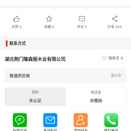
点赞
0
收藏
0
评论
0
分享
244
联系方式
加关注
0
湖北荆门隆森丽木业有限公司
第4年
普通供应商
资料
保证金
未认证
未缴纳
在线交谈
发送私信
添加好友
拨打电话