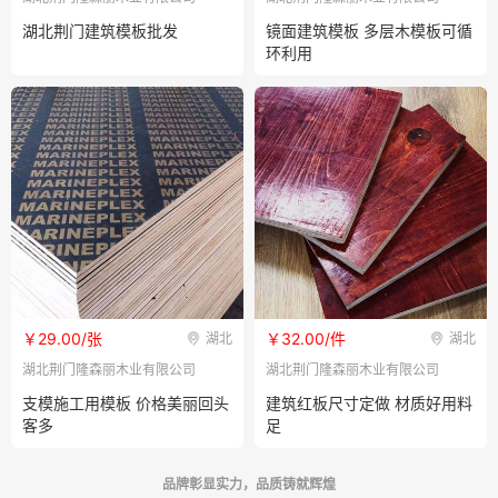
湖北荆门建筑模板批发
镜面建筑模板 多层木模板可循
环利用
￥29.00/张
￥32.00/件
湖北
湖北
湖北荆门隆森丽木业有限公司
湖北荆门隆森丽木业有限公司
支模施工用模板 价格美丽回头
建筑红板尺寸定做 材质好用料
客多
足
品牌彰显实力，品质铸就辉煌