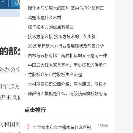
碳化木与防腐木的区别 室内与户外如何正
确选择
鸡翅木是什么木材
樟子松木方的优点有哪些
接木方怎么接 接木方技术的工艺步骤
2025年建筑木方行业发展现状及前景分析
白松与云杉对比：两种相似却又不是同一种
木材
中国五大红木家具基地：历史技艺的传承与
创新
竹胶板介绍和竹胶板生产流程
木材期货知识全面介绍：原木期货、期权本
月即将上市，您准备好了吗？
酚醛镜面模板是什么，酚胶镜面模板好用吗
点击排行
1
15596
金丝楠木和金丝檀木有什么区别