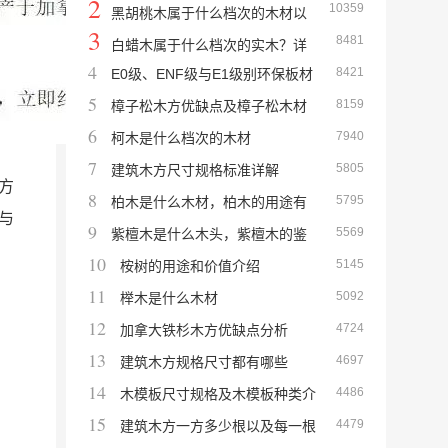
2
10359
黑胡桃木属于什么档次的木材以
3
8481
及北美黑胡桃木优缺点介绍
白蜡木属于什么档次的实木？详
4
8421
E0级、ENF级与E1级别环保板材
解白蜡木的优缺点
5
8159
是什么标准，它们的甲醛释放量是多少？
樟子松木方优缺点及樟子松木材
6
7940
详细介绍
柯木是什么档次的木材
7
5805
建筑木方尺寸规格标准详解
方
8
5795
柏木是什么木材，柏木的用途有
与
9
5569
哪些
紫檀木是什么木头，紫檀木的鉴
10
5145
别方法
桉树的用途和价值介绍
11
5092
榉木是什么木材
12
4724
加拿大铁杉木方优缺点分析
13
4697
建筑木方规格尺寸都有哪些
14
4486
木模板尺寸规格及木模板种类介
15
4479
绍
建筑木方一方多少根以及每一根