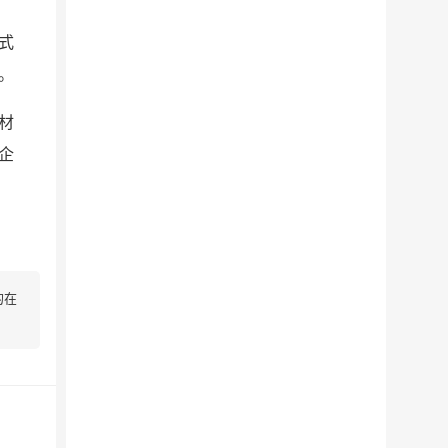
式
。
材
企
的在