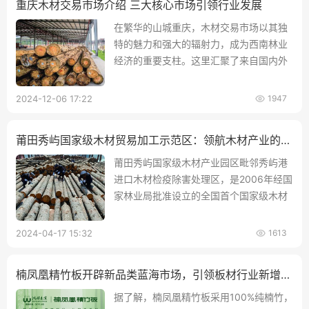
重庆木材交易市场介绍 三大核心市场引领行业发展
在繁华的山城重庆，木材交易市场以其独
特的魅力和强大的辐射力，成为西南林业
经济的重要支柱。这里汇聚了来自国内外
的优质木材，
2024-12-06 17:22
1947
莆田秀屿国家级木材贸易加工示范区：领航木材产业的绿色生态园区
莆田秀屿国家级木材产业园区毗邻秀屿港
进口木材检疫除害处理区，是2006年经国
家林业局批准设立的全国首个国家级木材
贸易加工示范区和进口原木加工锯材出口
试点基地。
2024-04-17 15:32
1613
楠凤凰精竹板开辟新品类蓝海市场，引领板材行业新增长点！
据了解，楠凤凰精竹板采用100%纯楠竹，