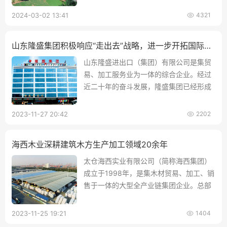
态，及时调整战略和业务模式，以适应新
2024-03-02 13:41
4321
的市场需求和竞争环境。
山东隆盛集团积极响应“走出去”战略，进一步开拓国际木材贸易
山东隆盛进出口（集团）有限公司是集贸
易、加工服务业为一体的综合企业。经过
近二十年的奋斗发展，隆盛集团已经形成
了以木材建材、化工原料、葡萄酒、大宗
农产品进出口为主导，投资、典当、金
2023-11-27 20:42
2202
融、物流共同发展的产业格局。
海西木业深耕建筑木方生产加工领域20余年
太仓海西实业有限公司（简称海西集团）
成立于1998年，是集木材贸易、加工、销
售于一体的大型全产业链集团企业。总部
位于江苏第一
2023-11-25 19:21
1404