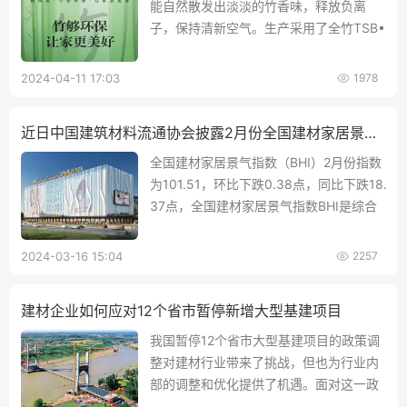
能自然散发出淡淡的竹香味，释放负离
子，保持清新空气。生产采用了全竹TSB•
整竹全刨花板工序智造，确保产品的抗变
形、无焦弯、超强握钉力等特性。
2024-04-11 17:03
1978
近日中国建筑材料流通协会披露2月份全国建材家居景气指数BHI环比下跌0.38点
全国建材家居景气指数（BHI）2月份指数
为101.51，环比下跌0.38点，同比下跌18.
37点，全国建材家居景气指数BHI是综合
反映我国建材家居终端市场及流通领域景
气状况的重要指标，每月发布一次。
2024-03-16 15:04
2257
建材企业如何应对12个省市暂停新增大型基建项目
​我国暂停12个省市大型基建项目的政策调
整对建材行业带来了挑战，但也为行业内
部的调整和优化提供了机遇。面对这一政
策调整，建材企业需要密切关注市场动