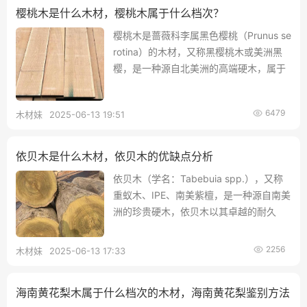
樱桃木是什么木材，樱桃木属于什么档次？
樱桃木是蔷薇科李属黑色樱桃（Prunus se
rotina）的木材，又称黑樱桃木或美洲黑
樱，是一种源自北美洲的高端硬木，属于
中高档次木材，因其稀缺性、美观性及耐
用性，樱桃木常被视为“轻奢”家居的象
6479
木材妹
2025-06-13 19:51
征。
依贝木是什么木材，依贝木的优缺点分析
依贝木（学名：Tabebuia spp.），又称
重蚁木、IPE、南美紫檀，是一种源自南美
洲的珍贵硬木，依贝木以其卓越的耐久
性、稳定性和美观性，成为高端木材市场
的标杆产品，尤其适用于户外和高端室内
2256
木材妹
2025-06-13 17:33
装饰场景。
海南黄花梨木属于什么档次的木材，海南黄花梨鉴别方法