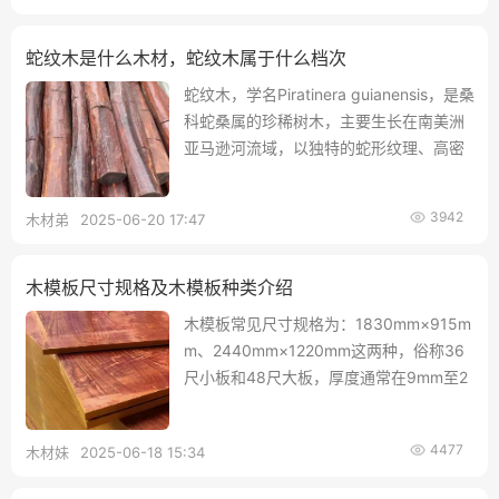
蛇纹木是什么木材，蛇纹木属于什么档次
蛇纹木，学名Piratinera guianensis，是桑
科蛇桑属的珍稀树木，主要生长在南美洲
亚马逊河流域，以独特的蛇形纹理、高密
度和稀缺性著称，被誉为“木中钻石”；蛇
纹木在木材市场中属于顶级档次的稀缺材
3942
木材弟
2025-06-20 17:47
质，价格昂贵，远超普通红木，制品溢价
高，且文化象征意义丰富，被赋予驱邪、
长寿等寓意，在东西方文化中均有重要地
木模板尺寸规格及木模板种类介绍
位。
木模板常见尺寸规格为：1830mm×915m
m、2440mm×1220mm这两种，俗称36
尺小板和48尺大板，厚度通常在9mm至2
4mm之间，主要分为红面模板、覆膜模
板、清水模板、酚醛镜面板、胶合板等类
4477
木材妹
2025-06-18 15:34
型。