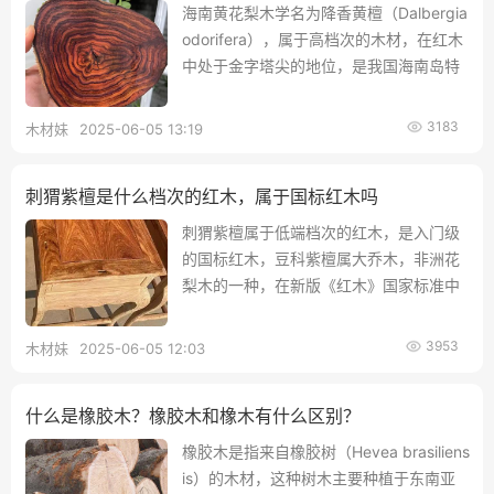
海南黄花梨木学名为降香黄檀（Dalbergia
odorifera），属于高档次的木材，在红木
中处于金字塔尖的地位，是我国海南岛特
有的珍稀树种，被誉为“木黄金”，在红木
家具和工艺品领域具有极高的经济价值、
3183
木材妹
2025-06-05 13:19
艺术价值和收藏价值。
刺猬紫檀是什么档次的红木，属于国标红木吗
刺猬紫檀属于低端档次的红木，是入门级
的国标红木，豆科紫檀属大乔木，非洲花
梨木的一种，在新版《红木》国家标准中
被明确归类为花梨木类，位列国标五属八
类二十九种红木之一，刺猬紫檀以其独特
3953
木材妹
2025-06-05 12:03
的纹理和优良的物理性能，在红木市场中
占据了一席之地，成为追求品质与性价比
什么是橡胶木？橡胶木和橡木有什么区别？
消费者的首选。
橡胶木是指来自橡胶树（Hevea brasiliens
is）的木材，这种树木主要种植于东南亚