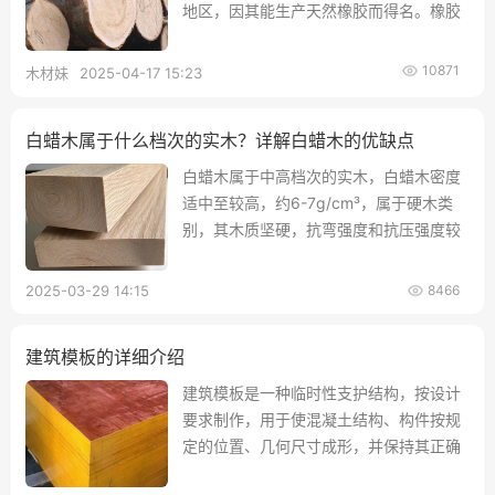
地区，因其能生产天然橡胶而得名。橡胶
木具有良好的稳定性与美丽的纹理，木质
均匀、坚硬且易于加工，常被用于制作家
10871
木材妹
2025-04-17 15:23
具、地板及其他木制品。
白蜡木属于什么档次的实木？详解白蜡木的优缺点
白蜡木属于中高档次的实木，白蜡木密度
适中至较高，约6-7g/cm³，属于硬木类
别，其木质坚硬，抗弯强度和抗压强度较
高，这使得白蜡木家具能够承受较大的压
力和重量而不易变形，非常适合制作需要
2025-03-29 14:15
8466
经久耐用的家具和地板。
建筑模板的详细介绍
建筑模板是一种临时性支护结构，按设计
要求制作，用于使混凝土结构、构件按规
定的位置、几何尺寸成形，并保持其正确
位置，合理选择和使用建筑模板，可以提