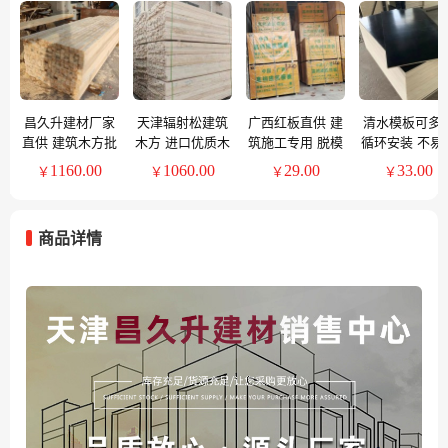
昌久升建材厂家
天津辐射松建筑
广西红板直供 建
清水模板可多
直供 建筑木方批
木方 进口优质木
筑施工专用 脱模
循环安装 不易
发
材加工
简单好用
形
1160.00
1060.00
29.00
33.00
￥
￥
￥
￥
商品详情