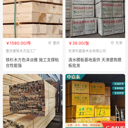
￥1580.00/件
￥39.00/张
重庆
天津
重庆建筑木方加工厂
天津中嘉泰木业有限公司
铁杉木方色泽淡雅 施工支撑粘
清水模板基地直供 天津建筑模
合性能强
板批发