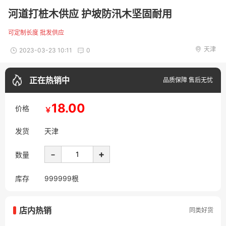
河道打桩木供应 护坡防汛木坚固耐用
可定制长度 批发供应
天津
2023-03-23 10:11
0
正在热销中
品质保障 售后无忧
18.00
价格
￥
发货
天津
-
+
数量
库存
999999
根
店内热销
同类好货