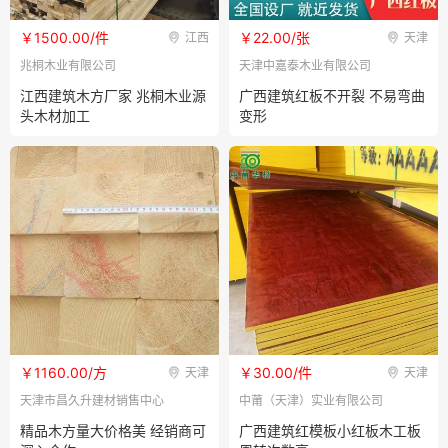
￥1500.00/件
￥22.00/张
江西
天津
兆桐木业有限公司
天津中嘉泰木业有限公司
江西建筑木方厂家 兆桐木业源
广西建筑红板不开裂 不易弯曲
头木材加工
变形
￥1160.00/方
￥30.00/件
天津
天津
天津市昌久升建材销售中心
中莆（天津）实业有限公司
精品木方量大价格美 经销商可
广西建筑红模板小红板木工板