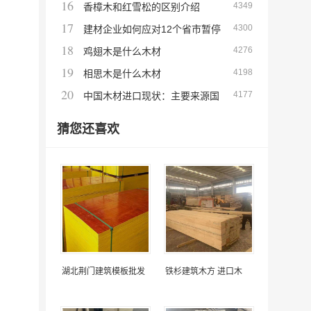
16
4349
绍
香樟木和红雪松的区别介绍
17
4300
建材企业如何应对12个省市暂停
18
4276
新增大型基建项目
鸡翅木是什么木材
19
4198
相思木是什么木材
20
4177
中国木材进口现状：主要来源国
及运抵口岸港口情况分析
猜您还喜欢
湖北荆门建筑模板批发
铁杉建筑木方 进口木