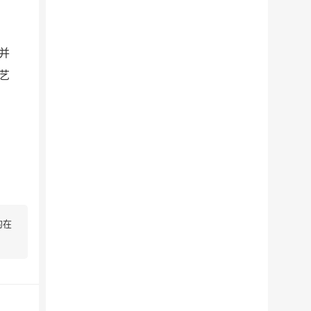
并
艺
的在