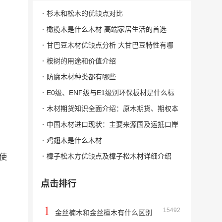
杉木和松木的优缺点对比
橄榄木是什么木材 高端家居生活的首选
甘巴豆木材优缺点分析 大甘巴豆特性有哪
些
桉树的用途和价值介绍
防腐木材种类都有哪些
E0级、ENF级与E1级别环保板材是什么标
准，它们的甲醛释放量是多少？
木材期货知识全面介绍：原木期货、期权本
月即将上市，您准备好了吗？
中国木材进口现状：主要来源国及运抵口岸
港口情况分析
鸡翅木是什么木材
樟子松木方优缺点及樟子松木材详细介绍
使
点击排行
1
15492
金丝楠木和金丝檀木有什么区别