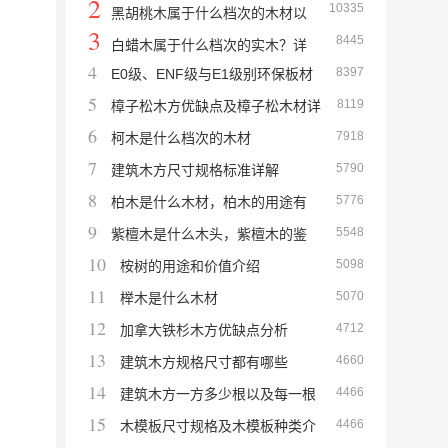
2
10335
黑胡桃木属于什么档次的木材以
3
8445
及北美黑胡桃木优缺点介绍
白蜡木属于什么档次的实木？详
4
8397
E0级、ENF级与E1级别环保板材
解白蜡木的优缺点
5
8119
是什么标准，它们的甲醛释放量是多少？
樟子松木方优缺点及樟子松木材详
6
7918
细介绍
柯木是什么档次的木材
7
5790
建筑木方尺寸规格标准详解
8
5776
柏木是什么木材，柏木的用途有
9
5548
哪些
紫檀木是什么木头，紫檀木的鉴
10
5098
别方法
桉树的用途和价值介绍
11
5070
榉木是什么木材
12
4712
加拿大铁杉木方优缺点分析
13
4660
建筑木方规格尺寸都有哪些
14
4466
建筑木方一方多少根以及每一根
15
4466
多少钱的计算教程
木模板尺寸规格及木模板种类介